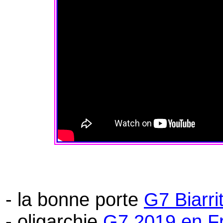
- la bonne porte
G7 Biarri
- oligarchie
G7 2019 en F